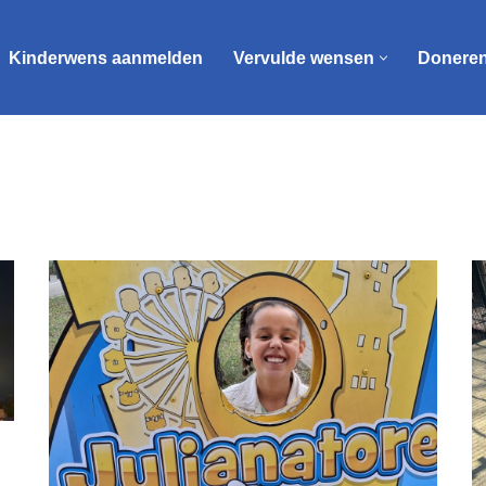
Kinderwens aanmelden
Vervulde wensen
Donere