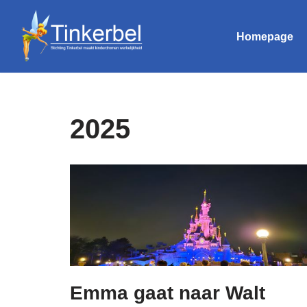
Homepage
Ga
naar
de
inhoud
2025
Emma gaat naar Walt